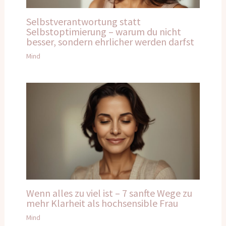
Selbstverantwortung statt
Selbstoptimierung – warum du nicht
besser, sondern ehrlicher werden darfst
Mind
Wenn alles zu viel ist – 7 sanfte Wege zu
mehr Klarheit als hochsensible Frau
Mind